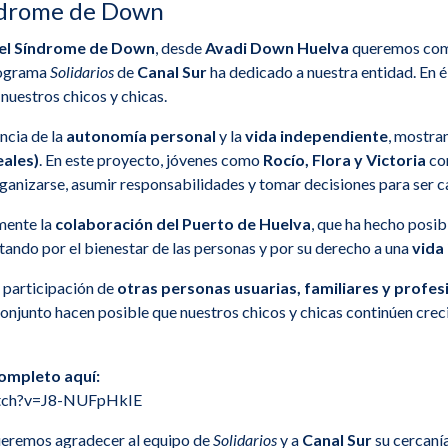
índrome de Down
del Síndrome de Down
, desde
Avadi Down Huelva
queremos comp
rograma
Solidarios
de
Canal Sur
ha dedicado a nuestra entidad. En é
 nuestros chicos y chicas.
ncia de la
autonomía personal
y la
vida independiente
, mostra
eales)
. En este proyecto, jóvenes como
Rocío, Flora y Victoria
co
rganizarse, asumir responsabilidades y tomar decisiones para ser 
mente la
colaboración del Puerto de Huelva
, que ha hecho posib
tando por el bienestar de las personas y por su derecho a una
vida
 participación de
otras personas usuarias, familiares y profes
njunto hacen posible que nuestros chicos y chicas continúen crec
ompleto aquí:
atch?v=J8-NUFpHkIE
eremos agradecer al equipo de
Solidarios
y a
Canal Sur
su cercanía