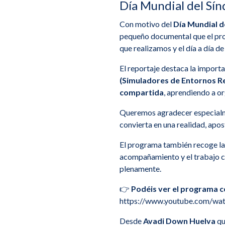
Día Mundial del S
Con motivo del
Día Mundial 
pequeño documental que el p
que realizamos y el día a día de
El reportaje destaca la importa
(Simuladores de Entornos R
compartida
, aprendiendo a o
Queremos agradecer especial
convierta en una realidad, apos
El programa también recoge la
acompañamiento y el trabajo co
plenamente.
👉
Podéis ver el programa c
https://www.youtube.com/w
Desde
Avadi Down Huelva
qu